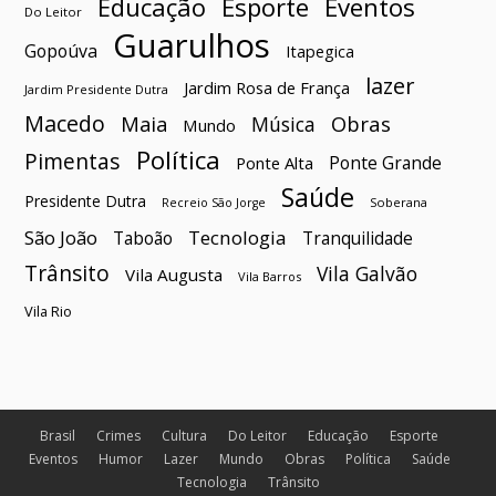
Esporte
Eventos
Educação
Do Leitor
Guarulhos
Gopoúva
Itapegica
lazer
Jardim Rosa de França
Jardim Presidente Dutra
Macedo
Maia
Obras
Música
Mundo
Política
Pimentas
Ponte Grande
Ponte Alta
Saúde
Presidente Dutra
Soberana
Recreio São Jorge
São João
Tecnologia
Taboão
Tranquilidade
Trânsito
Vila Galvão
Vila Augusta
Vila Barros
Vila Rio
Brasil
Crimes
Cultura
Do Leitor
Educação
Esporte
Eventos
Humor
Lazer
Mundo
Obras
Política
Saúde
Tecnologia
Trânsito