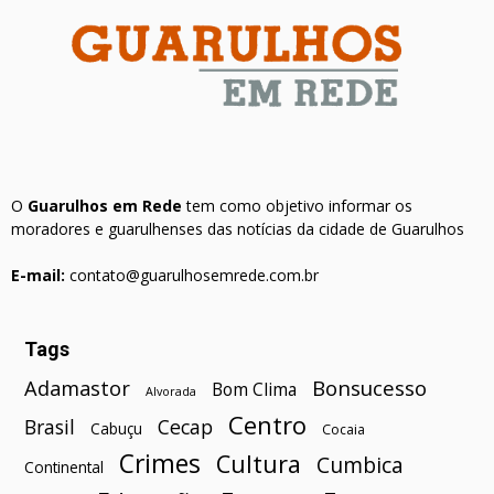
O
Guarulhos em Rede
tem como objetivo informar os
moradores e guarulhenses das notícias da cidade de Guarulhos
E-mail:
contato@guarulhosemrede.com.br
Tags
Bonsucesso
Adamastor
Bom Clima
Alvorada
Centro
Brasil
Cecap
Cabuçu
Cocaia
Crimes
Cultura
Cumbica
Continental