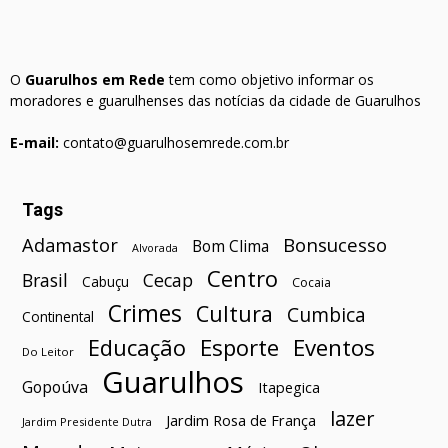
O
Guarulhos em Rede
tem como objetivo informar os
moradores e guarulhenses das notícias da cidade de Guarulhos
E-mail:
contato@guarulhosemrede.com.br
Tags
Bonsucesso
Adamastor
Bom Clima
Alvorada
Centro
Brasil
Cecap
Cabuçu
Cocaia
Crimes
Cultura
Cumbica
Continental
Esporte
Eventos
Educação
Do Leitor
Guarulhos
Gopoúva
Itapegica
lazer
Jardim Rosa de França
Jardim Presidente Dutra