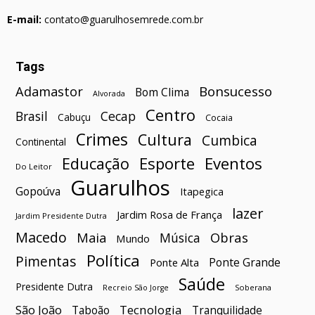
E-mail:
contato@guarulhosemrede.com.br
Tags
Bonsucesso
Adamastor
Bom Clima
Alvorada
Centro
Brasil
Cecap
Cabuçu
Cocaia
Crimes
Cultura
Cumbica
Continental
Esporte
Eventos
Educação
Do Leitor
Guarulhos
Gopoúva
Itapegica
lazer
Jardim Rosa de França
Jardim Presidente Dutra
Macedo
Maia
Obras
Música
Mundo
Política
Pimentas
Ponte Grande
Ponte Alta
Saúde
Presidente Dutra
Soberana
Recreio São Jorge
São João
Tecnologia
Taboão
Tranquilidade