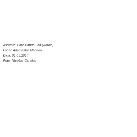
Assunto: Baile Banda Lira (Adulto)
Local: Adamastor Macedo
Data: 01.03.2014
Foto: Nícollas Ornelas