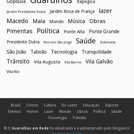
Gopoúva
Itapegica
lazer
Jardim Rosa de França
Jardim Presidente Dutra
Macedo
Maia
Obras
Música
Mundo
Política
Pimentas
Ponte Grande
Ponte Alta
Saúde
Presidente Dutra
Soberana
Recreio São Jorge
São João
Tecnologia
Taboão
Tranquilidade
Trânsito
Vila Galvão
Vila Augusta
Vila Barros
Vila Rio
Brasil
Crimes
Cultura
Do Leitor
Educação
Esporte
Eventos
Humor
Lazer
Mundo
Obras
Política
Saúde
Tecnologia
Trânsito
© O
Guarulhos em Rede
foi idealizado e é administrado pelo blogueiro: