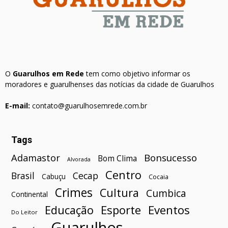
O
Guarulhos em Rede
tem como objetivo informar os
moradores e guarulhenses das notícias da cidade de Guarulhos
E-mail:
contato@guarulhosemrede.com.br
Tags
Bonsucesso
Adamastor
Bom Clima
Alvorada
Centro
Brasil
Cecap
Cabuçu
Cocaia
Crimes
Cultura
Cumbica
Continental
Esporte
Eventos
Educação
Do Leitor
Guarulhos