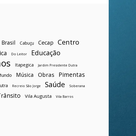
Centro
Brasil
Cecap
Cabuçu
Educação
ica
Do Leitor
hos
Itapegica
Jardim Presidente Dutra
Pimentas
Obras
Música
Mundo
Saúde
utra
Soberana
Recreio São Jorge
Trânsito
Vila Augusta
Vila Barros