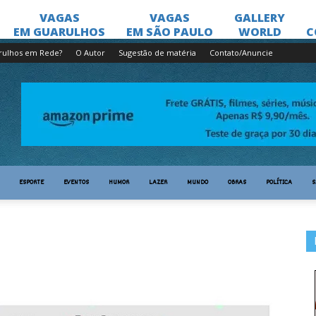
rulhos em Rede?
O Autor
Sugestão de matéria
Contato/Anuncie
ESPORTE
EVENTOS
HUMOR
LAZER
MUNDO
OBRAS
POLÍTICA
S