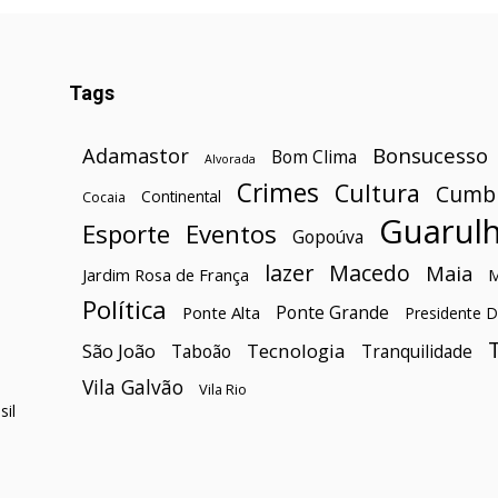
Tags
Bonsucesso
Adamastor
Bom Clima
Alvorada
Crimes
Cultura
Cumb
Continental
Cocaia
Guarul
Esporte
Eventos
Gopoúva
lazer
Macedo
Maia
Jardim Rosa de França
Política
Ponte Grande
Ponte Alta
Presidente D
São João
Tecnologia
Taboão
Tranquilidade
Vila Galvão
Vila Rio
il