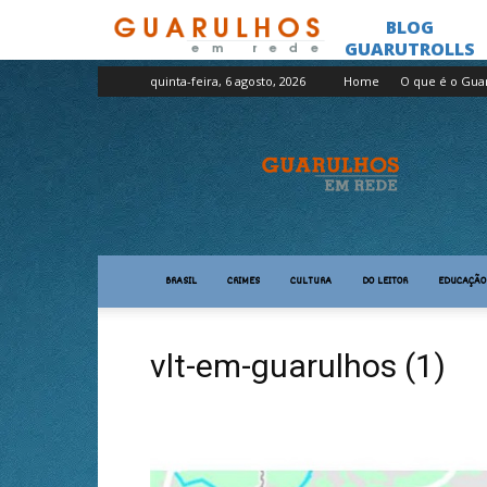
quinta-feira, 6 agosto, 2026
Home
O que é o Gua
Guarulhos
em
Rede
BRASIL
CRIMES
CULTURA
DO LEITOR
EDUCAÇÃO
vlt-em-guarulhos (1)