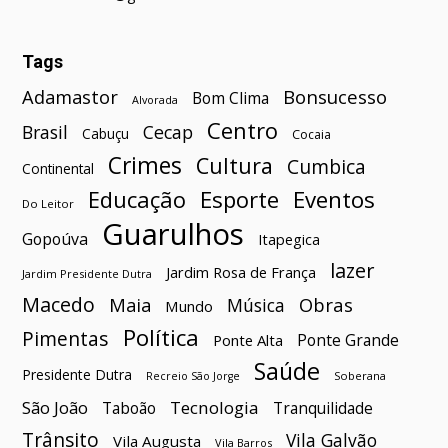
Tags
Bonsucesso
Adamastor
Bom Clima
Alvorada
Centro
Brasil
Cecap
Cabuçu
Cocaia
Crimes
Cultura
Cumbica
Continental
Esporte
Eventos
Educação
Do Leitor
Guarulhos
Gopoúva
Itapegica
lazer
Jardim Rosa de França
Jardim Presidente Dutra
Macedo
Maia
Obras
Música
Mundo
Política
Pimentas
Ponte Grande
Ponte Alta
Saúde
Presidente Dutra
Soberana
Recreio São Jorge
São João
Tecnologia
Taboão
Tranquilidade
Trânsito
Vila Galvão
Vila Augusta
Vila Barros