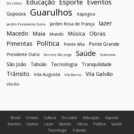
Esporte
Eventos
Educação
Do Leitor
Guarulhos
Gopoúva
Itapegica
lazer
Jardim Rosa de França
Jardim Presidente Dutra
Macedo
Maia
Obras
Música
Mundo
Política
Pimentas
Ponte Grande
Ponte Alta
Saúde
Presidente Dutra
Soberana
Recreio São Jorge
São João
Tecnologia
Taboão
Tranquilidade
Trânsito
Vila Galvão
Vila Augusta
Vila Barros
Vila Rio
Brasil
Crimes
Cultura
Do Leitor
Educação
Esporte
Eventos
Humor
Lazer
Mundo
Obras
Política
Saúde
Tecnologia
Trânsito