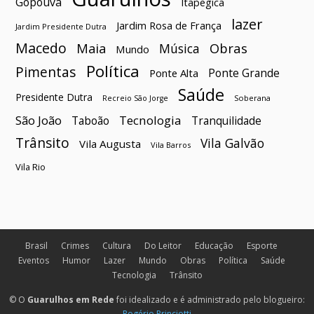
Gopoúva
Itapegica
lazer
Jardim Rosa de França
Jardim Presidente Dutra
Macedo
Maia
Obras
Música
Mundo
Política
Pimentas
Ponte Grande
Ponte Alta
Saúde
Presidente Dutra
Soberana
Recreio São Jorge
São João
Tecnologia
Taboão
Tranquilidade
Trânsito
Vila Galvão
Vila Augusta
Vila Barros
Vila Rio
Brasil
Crimes
Cultura
Do Leitor
Educação
Esporte
Eventos
Humor
Lazer
Mundo
Obras
Política
Saúde
Tecnologia
Trânsito
© O
Guarulhos em Rede
foi idealizado e é administrado pelo blogueiro:
Rogério Princiotti