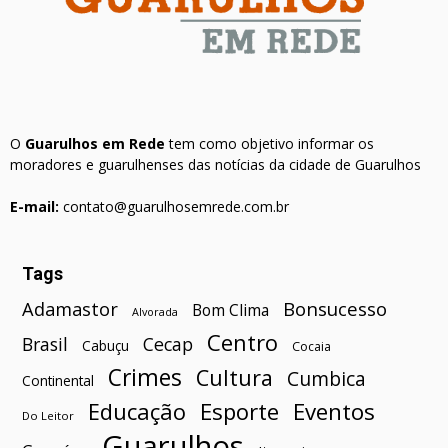
O
Guarulhos em Rede
tem como objetivo informar os
moradores e guarulhenses das notícias da cidade de Guarulhos
E-mail:
contato@guarulhosemrede.com.br
Tags
Bonsucesso
Adamastor
Bom Clima
Alvorada
Centro
Brasil
Cecap
Cabuçu
Cocaia
Crimes
Cultura
Cumbica
Continental
Esporte
Eventos
Educação
Do Leitor
Guarulhos