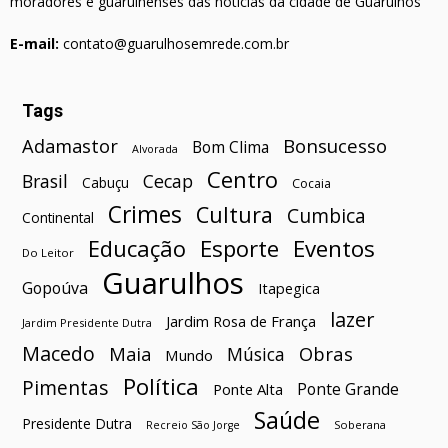
moradores e guarulhenses das notícias da cidade de Guarulhos
E-mail:
contato@guarulhosemrede.com.br
Tags
Bonsucesso
Adamastor
Bom Clima
Alvorada
Centro
Brasil
Cecap
Cabuçu
Cocaia
Crimes
Cultura
Cumbica
Continental
Esporte
Eventos
Educação
Do Leitor
Guarulhos
Gopoúva
Itapegica
lazer
Jardim Rosa de França
Jardim Presidente Dutra
Macedo
Maia
Obras
Música
Mundo
Política
Pimentas
Ponte Grande
Ponte Alta
Saúde
Presidente Dutra
Soberana
Recreio São Jorge