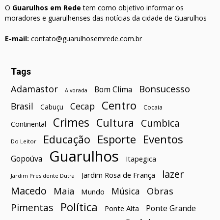
O
Guarulhos em Rede
tem como objetivo informar os
moradores e guarulhenses das notícias da cidade de Guarulhos
E-mail:
contato@guarulhosemrede.com.br
Tags
Bonsucesso
Adamastor
Bom Clima
Alvorada
Centro
Brasil
Cecap
Cabuçu
Cocaia
Crimes
Cultura
Cumbica
Continental
Esporte
Eventos
Educação
Do Leitor
Guarulhos
Gopoúva
Itapegica
lazer
Jardim Rosa de França
Jardim Presidente Dutra
Macedo
Maia
Obras
Música
Mundo
Política
Pimentas
Ponte Grande
Ponte Alta