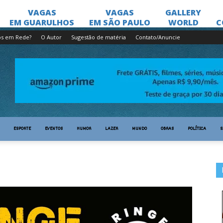
os em Rede?
O Autor
Sugestão de matéria
Contato/Anuncie
ESPORTE
EVENTOS
HUMOR
LAZER
MUNDO
OBRAS
POLÍTICA
S