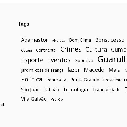
Tags
Bonsucesso
Adamastor
Bom Clima
Alvorada
Crimes
Cultura
Cumb
Continental
Cocaia
Guarul
Esporte
Eventos
Gopoúva
lazer
Macedo
Maia
Jardim Rosa de França
Política
Ponte Grande
Ponte Alta
Presidente D
São João
Tecnologia
Taboão
Tranquilidade
Vila Galvão
Vila Rio
il