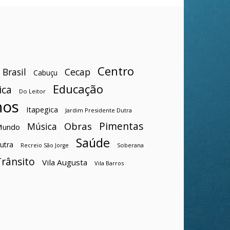
Centro
Brasil
Cecap
Cabuçu
Educação
ica
Do Leitor
hos
Itapegica
Jardim Presidente Dutra
Pimentas
Obras
Música
Mundo
Saúde
utra
Soberana
Recreio São Jorge
Trânsito
Vila Augusta
Vila Barros